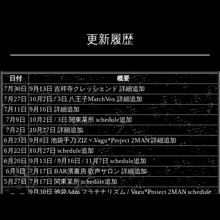
更新履歴
日付
概要
7月30日
9月13日 吉祥寺クレッシェンド 詳細追加
7月27日
10月2日 / 3日 八王子MatchVox 詳細追加
7月11日
9月16日 詳細追加
7月9日
10月2日 / 3日 関東某所 schedule追加
7月2日
10月27日 詳細追加
6月23日
9月8日 池袋手刀 ZIZ × Vagu*Project 2MAN 詳細追加
6月22日
10月27日 schedule追加
6月20日
9月13日 / 9月16日 / 11月7日 schedule追加
6月3日
7月17日 BAR濱書房 歌声サロン 詳細追加
5月27日
7月17日 関東某所 schedule追加
9月30日 池袋Adm フラチナリズム / Vagu*Project 2MAN schedule
5月8日
追加
9月5日 名古屋ell.SIZE ART POP ENTERTAINMENT
5月1日
「CRUSH OF MODE-ENDLESS SUMMER'26-」schedule追加